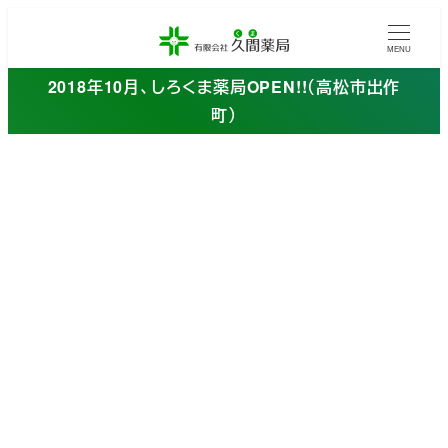
メ
イ
MENU
ン
2018年10月、しろくま薬局OPEN!!（高松市出作
コ
町）
ン
テ
ン
ツ
へ
移
動