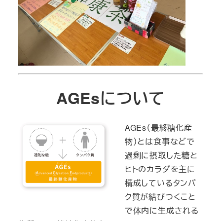
AGEsについて
AGEs（最終糖
化産
物）とは
食事などで
過剰に摂取した糖
と
ヒトのカラダを主に
構成しているタンパ
ク質が結びつくこと
で体内に生成される