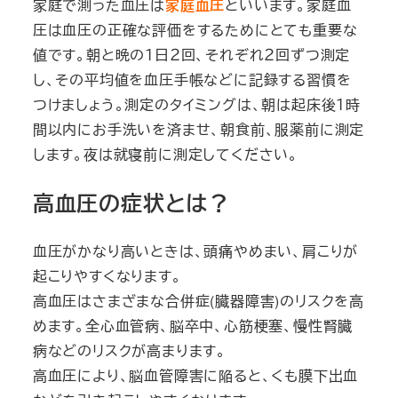
家庭で測った血圧は
家庭血圧
といいます。家庭血
圧は血圧の正確な評価をするためにとても重要な
値です。朝と晩の１日２回、それぞれ２回ずつ測定
し、その平均値を血圧手帳などに記録する習慣を
つけましょう。測定のタイミングは、朝は起床後１時
間以内にお手洗いを済ませ、朝食前、服薬前に測定
します。夜は就寝前に測定してください。
高血圧の症状とは？
血圧がかなり高いときは、頭痛やめまい、肩こりが
起こりやすくなります。
高血圧はさまざまな合併症(臓器障害)のリスクを高
めます。全心血管病、脳卒中、心筋梗塞、慢性腎臓
病などのリスクが高まります。
高血圧により、脳血管障害に陥ると、くも膜下出血