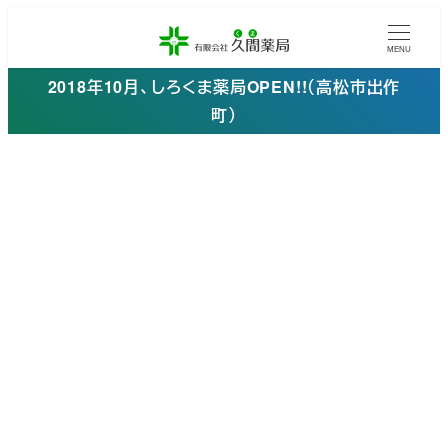
メ
イ
MENU
ン
2018年10月、しろくま薬局OPEN!!（高松市出作
コ
町）
ン
テ
ン
ツ
へ
移
動