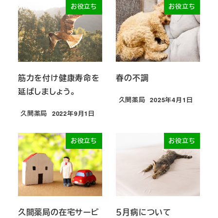
お役立ち
お役立ち
筋力を付け健康寿命を
春の不調
延ばしましょう。
久間薬局
2025年4月1日
投稿日
久間薬局
2022年9月1日
投稿日
お役立ち
お役立ち
久間薬局の在宅サービ
５月病について