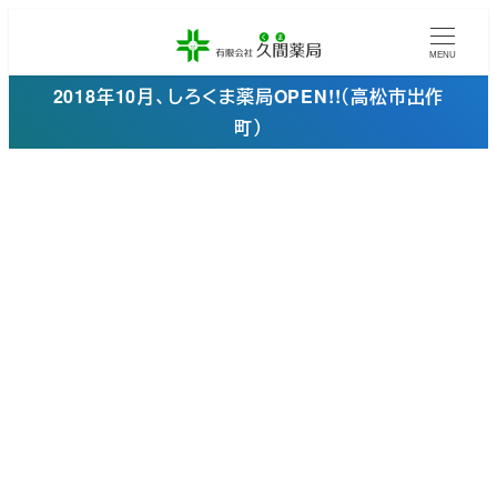
メ
イ
MENU
ン
2018年10月、しろくま薬局OPEN!!（高松市出作
コ
町）
ン
テ
ン
ツ
へ
移
動