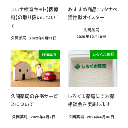
コロナ検査キット【医療
おすすめ商品：ワタナベ
用】の取り扱いについ
活性型オイスター
て
久間薬局
2020年12月10日
久間薬局
2022年8月31日
投稿日
投稿日
お役立ち
しろくま薬局
久間薬局の在宅サービ
しろくま薬局にてお薬
スについて
相談会を実施します
久間薬局
2022年4月7日
久間薬局
2024年4月30日
投稿日
投稿日