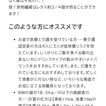
ぱく質は牛乳の１、７
倍！食物繊維はレタス約３／４個分摂ることができ
ます！
このような方にオススメです
お家で医療と介護を受けている方・・・要介護
認定者の方は４人に３人が低栄養リスクを抱
えています。しっかりとご飯を食べる事の出
来ない方にドリンクタイプの飲みやすいメイバ
ランスをおすすめしています。また、介護をさ
れている方にもおすすめしております。忙しく
て食事がとれない時など、いろいろな場面で
お役に立てる栄養食となっております。
BMIの値が１８．５ｋｇ／㎡以下の高齢者の
方・・・計算の仕方は【身長170㎝、体重75㎏の
場合】体重75.0ｋｇ÷身長1.7ｍ÷1.7ｍ＝26.0